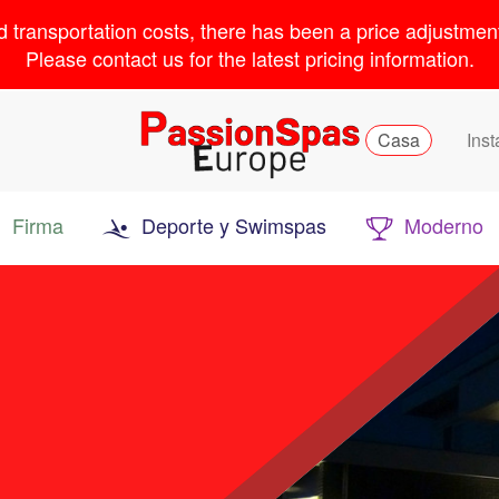
d transportation costs, there has been a price adjustmen
Please contact us for the latest pricing information.
Casa
Inst
Firma
Deporte y Swimspas
Moderno