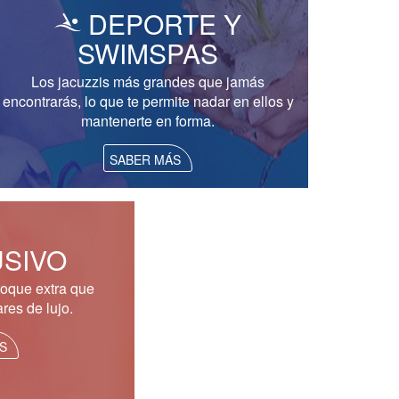
DEPORTE Y
SWIMSPAS
Los jacuzzis más grandes que jamás
encontrarás, lo que te permite nadar en ellos y
mantenerte en forma.
SABER MÁS
SIVO
toque extra que
res de lujo.
S