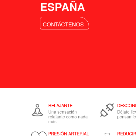
ESPAÑA
CONTÁCTENOS
RELAJANTE
DESCON
Una sensación
Déjate lle
relajante como nada
pensamie
más.
PRESIÓN ARTERIAL
REDUCIR