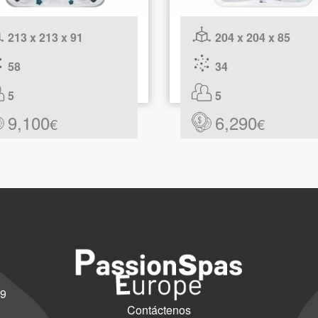
213 x 213 x 91
204 x 204 x 85
58
34
5
5
9,100
6,290
€
€
69
Contáctenos