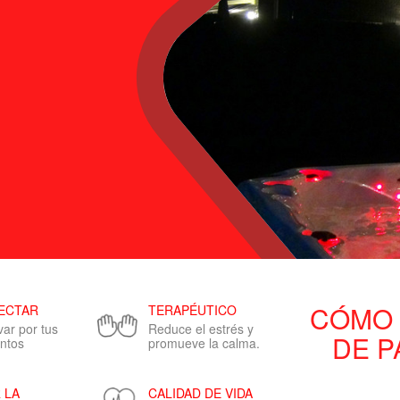
CÓMO 
ECTAR
TERAPÉUTICO
var por tus
Reduce el estrés y
DE P
ntos
promueve la calma.
 LA
CALIDAD DE VIDA