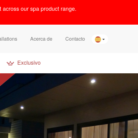
t across our spa product range.
allations
Acerca de
Contacto
Exclusivo