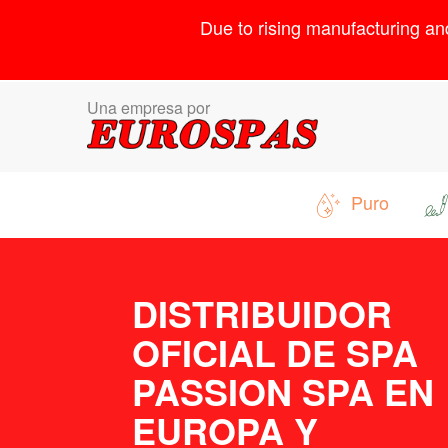
Due to rising manufacturing an
Una empresa por
Puro
DISTRIBUIDOR
OFICIAL DE SPA
PASSION SPA EN
EUROPA Y