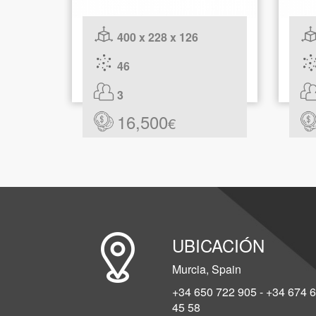
400 x 228 x 126
46
3
16,500
€
UBICACIÓN
Murcia, Spain
+34 650 722 905 - +34 674 
45 58