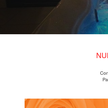
NU
Con
Pa